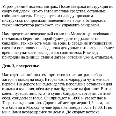
Утром ранний подъем, завтрак. После завтрака инструкция по
сбору байдарок, кто-то готовит сплав средства, остальные
собирают лагерь. Перед спуском на воду проходим
инструктаж по правилам поведения на воде, в байдарке, а
также инструктор расскажет, как управлять байдаркой.
Нам предстоит невероятный сплав по Медведице, любование
песчаными берегами, порой будем даже подталкивать
байдарки, так как есть мели на воде. В середине путешествия
сделаем остановку на обед, пока дежурные готовят у нас будет
время искупаться и насладиться солнышком. К вечеру
приходим на финиш, ставим лагерь, готовим ужин, отдыхаем.
День 3, воскресенье
Нас ждет ранний подъем, приготовление завтрака, сбор
лагеря и выход на воду. Вторая часть маршрута чуть меньше
первой. По дороге мы будем делать небольшие остановки для
отдыха и купания, обед же у нас будет уже на финише. Вот и
конец путешествия. Кто-то сушит байдарки, готовим сытный
обед, ожидаем автобус. Он прибудет в 14:00 и увезет нас в
Тверь на ж/д станцию. Дорога займет примерно 1,5 часа, так
что билеты в Москву лучше брать на поезда после 18:00. И вот
мы с Вами возвращаемся по домам. До скорых встреч!