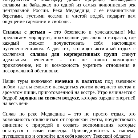
сплавом на байдарках по одной из самых живописных рек
центральной России. Река Медведица, с ее извилистыми
берегами, густыми лесами и чистой водой, подарит вам
ощущение гармонии и свободы.
Сплавы с детьми
– это безопасно и увлекательно! Мы
предлагаем маршруты, подходящие для любого возраста, где
каждый сможет почувствовать себя настоящим
путешественником. А для тех, кто ищет активный отдых с
коллегами,
сплавы для корпоративных групп
станут
идеальным решением – это не только командное
приключение, но и возможность укрепить отношения в
неформальной обстановке.
Наши туры включают
ночевки в палатках
под звездным
небом, где вы сможете насладиться уютом вечернего костра и
ароматом пищи, приготовленной на костре. Утро начинается с
бодрой
зарядки на свежем воздухе
, которая зарядит энергией
на весь день.
Сплав по реке Медведица – это не просто отдых, это
возможность отключиться от городской суеты, почувствовать
единение с природой и создать воспоминания, которые
останутся с вами навсегда. Присоединяйтесь к нашему
путешествию и откройте для себя красоту Тверской области!