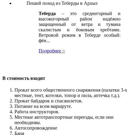
Пеший поход из Теберды в Архыз
Теберда
– это среднегорный и
высокогорный район надёжно
защищенный от ветра и тумана
скалистым и боковым хребтами.
Ветровой режим в Теберде особый:
фён...
Подробнее >
В стоимость входит
Прокат всего общественного снаряжения (палатки 3-х
местные, тент, котелки, топор и пила, аптечка т.д.).
Прокат байдарок и спасжилетов.
Питание на всем маршруте.
Работа инструкторов.
Местные автотранспортные переезды, если они
необходимы.
Автосопровождение
Баня